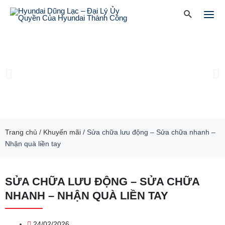
Skip
Mai
Search
to
Men
content
Previous
Ne
slide
sl
Trang chủ
/
Khuyến mãi
/
Sửa chữa lưu động – Sửa chữa nhanh –
Nhận quà liền tay
SỬA CHỮA LƯU ĐỘNG – SỬA CHỮA
NHANH – NHẬN QUÀ LIỀN TAY
24/02/2026