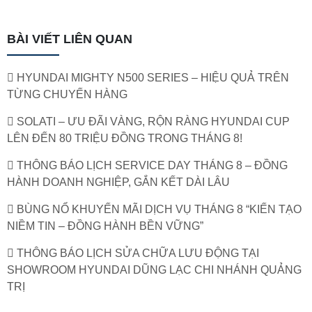
BÀI VIẾT LIÊN QUAN
HYUNDAI MIGHTY N500 SERIES – HIỆU QUẢ TRÊN
TỪNG CHUYẾN HÀNG
SOLATI – ƯU ĐÃI VÀNG, RỘN RÀNG HYUNDAI CUP
LÊN ĐẾN 80 TRIỆU ĐỒNG TRONG THÁNG 8!
THÔNG BÁO LỊCH SERVICE DAY THÁNG 8 – ĐỒNG
HÀNH DOANH NGHIỆP, GẮN KẾT DÀI LÂU
BÙNG NỔ KHUYẾN MÃI DỊCH VỤ THÁNG 8 “KIẾN TẠO
NIỀM TIN – ĐỒNG HÀNH BỀN VỮNG”
THÔNG BÁO LỊCH SỬA CHỮA LƯU ĐỘNG TẠI
SHOWROOM HYUNDAI DŨNG LẠC CHI NHÁNH QUẢNG
TRỊ