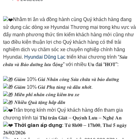
Nhằm tri ân và đồng hành cùng Quý khách hàng đang
sử dụng các dòng xe Hyundai Thương mại trong khu vực và
đẩy mạnh phương thức tìm kiếm khách hàng mới cũng như
tạo điều kiện thuận lợi cho Quý khách hàng có thể trải
nghiệm dịch vụ chăm sóc xe chuyên nghiệp chính hãng
Hyundai.
Hyundai Dũng Lạc
triển khai chương trình “𝑺𝒖̛̉𝒂
𝒄𝒉𝒖̛̃𝒂 𝒗𝒂̀ 𝑩𝒂̉𝒐 𝒅𝒖̛𝒐̛̃𝒏𝒈 𝒍𝒖̛𝒖 đ𝒐̣̂𝒏𝒈” với nhiều 𝐔̛𝐮 đ𝐚̃𝐢 “𝐇𝐎𝐓”:
𝑮𝒊𝒂̉𝒎 10% 𝑮𝒊𝒂́ 𝑵𝒉𝒂̂𝒏 𝒄𝒐̂𝒏𝒈 𝑺𝒖̛̉𝒂 𝒄𝒉𝒖̛̃𝒂 𝒗𝒂̀ 𝒃𝒂̉𝒐 𝒅𝒖̛𝒐̛̃𝒏𝒈
𝑮𝒊𝒂̉𝒎 10% 𝑮𝒊𝒂́ 𝑷𝒉𝒖̣ 𝒕𝒖̀𝒏𝒈 𝒗𝒂̀ 𝒅𝒂̂̀𝒖 𝒏𝒉𝒐̛́𝒕.
𝑴𝒊𝒆̂̃𝒏 𝒑𝒉𝒊́ 𝒏𝒉𝒂̂𝒏 𝒄𝒐̂𝒏𝒈 𝒌𝒊𝒆̂̉𝒎 𝒕𝒓𝒂 𝒙𝒆
𝑵𝒉𝒊𝒆̂̀𝒖 𝑸𝒖𝒂̀ 𝒕𝒂̣̆𝒏𝒈 𝒉𝒂̂́𝒑 𝒅𝒂̂̃𝒏
Trân trọng kính mời Quý khách hàng đến tham gia
chương trình tại 𝐓𝐡𝐢̣ 𝐭𝐫𝐚̂́𝐧 𝐆𝐢𝐚́𝐭 – 𝐐𝐮𝐲̀𝐧𝐡 𝐋𝐮̛𝐮 – 𝐍𝐠𝐡𝐞̣̂ 𝐀𝐧
𝗧𝗵𝗼̛̀𝗶 𝗴𝗶𝗮𝗻 𝗮́𝗽 𝗱𝘂̣𝗻𝗴: 𝐓𝐮̛̀ 𝟖𝐡𝟎𝟎 – 𝟏𝟕𝐡𝟎𝟎, 𝐓𝐡𝐮̛́ 𝟓 𝐧𝐠𝐚̀𝐲
𝟐𝟔/𝟎𝟐/𝟐𝟎𝟐𝟔