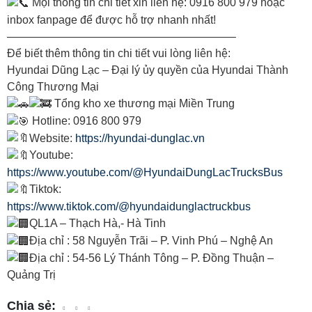
Mọi thông tin chi tiết xin liên hệ: 0916 800 979 hoặc
inbox fanpage để được hỗ trợ nhanh nhất!
————————————————————–
Để biết thêm thông tin chi tiết vui lòng liên hệ:
Hyundai Dũng Lạc – Đại lý ủy quyền của Hyundai Thành
Công Thương Mại
Tổng kho xe thương mại Miền Trung
Hotline: 0916 800 979
Website:
https://hyundai-dunglac.vn
Youtube:
https://www.youtube.com/@HyundaiDungLacTrucksBus
Tiktok:
https://www.tiktok.com/@hyundaidunglactruckbus
QL1A – Thạch Hà,- Hà Tinh
Địa chỉ : 58 Nguyễn Trãi – P. Vinh Phú – Nghệ An
Địa chỉ : 54-56 Lý Thánh Tông – P. Đồng Thuận –
Quảng Trị
Chia sẻ: