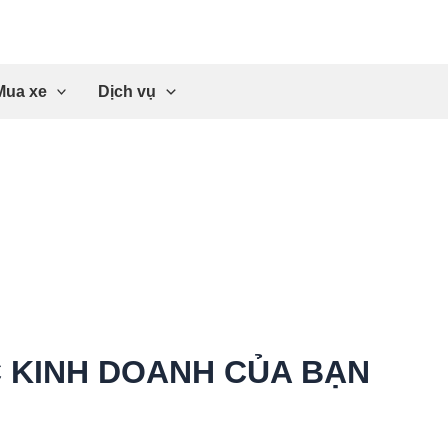
Mua xe
Dịch vụ
C KINH DOANH CỦA BẠN