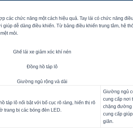
hợp các chức năng một cách hiệu quả. Tay lái có chức năng điề
 lợi giúp dễ dàng điều khiển. Từ bảng điều khiển trung tâm, hệ 
 mệt mỏi.
Ghế lái xe giảm xóc khí nén
Đồng hồ táp lô
Giường ngủ rộng và dài
Giường ngủ cỡ 
cung cấp nơi 
ồ táp lô nổi bật với bố cục rõ ràng, hiển thị rõ
chặng đường 
ờ trang bị các bóng đèn LED.
cung cấp giúp 
giãn.