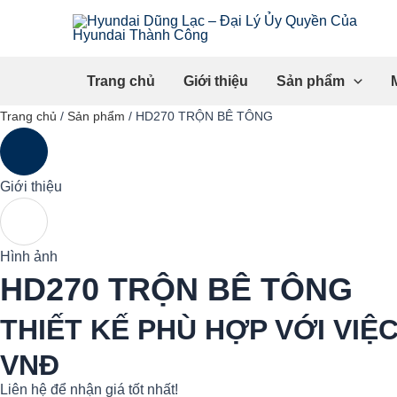
Skip
to
content
Trang chủ
Giới thiệu
Sản phẩm
Trang chủ
/
Sản phẩm
/
HD270 TRỘN BÊ TÔNG
Giới thiệu
Hình ảnh
HD270 TRỘN BÊ TÔNG
THIẾT KẾ PHÙ HỢP VỚI VIỆ
VNĐ
Liên hệ để nhận giá tốt nhất!