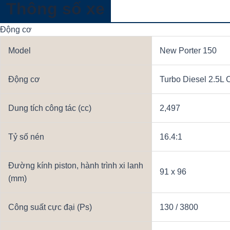
Thông số xe
Động cơ
Model
New Porter 150
Động cơ
Turbo Diesel 2.5L
Dung tích công tác (cc)
2,497
Tỷ số nén
16.4:1
Đường kính piston, hành trình xi lanh
91 x 96
(mm)
Công suất cực đại (Ps)
130 / 3800