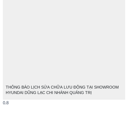
THÔNG BÁO LỊCH SỬA CHỮA LƯU ĐỘNG TẠI SHOWROOM
HYUNDAI DŨNG LẠC CHI NHÁNH QUẢNG TRỊ