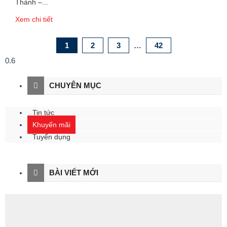
Thành –
Xem chi tiết
1
2
3
…
42
CHUYÊN MỤC
Tin tức
Khuyến mãi
Tuyển dụng
BÀI VIẾT MỚI