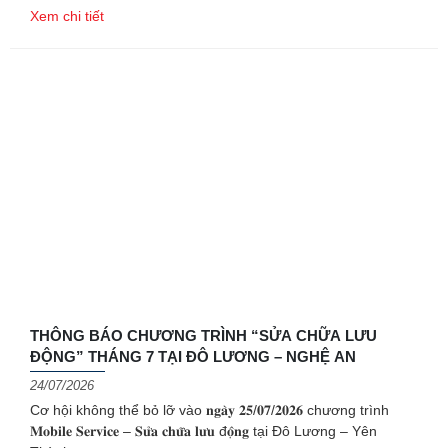
Xem chi tiết
THÔNG BÁO CHƯƠNG TRÌNH “SỬA CHỮA LƯU
ĐỘNG” THÁNG 7 TẠI ĐÔ LƯƠNG – NGHỆ AN
24/07/2026
Cơ hội không thể bỏ lỡ vào 𝐧𝐠𝐚̀𝐲 𝟐𝟓/𝟎𝟕/𝟐𝟎𝟐𝟔 chương trình
𝐌𝐨𝐛𝐢𝐥𝐞 𝐒𝐞𝐫𝐯𝐢𝐜𝐞 – 𝐒𝐮̛̉𝐚 𝐜𝐡𝐮̛̃𝐚 𝐥𝐮̛𝐮 đ𝐨̣̂𝐧𝐠 tại Đô Lương – Yên