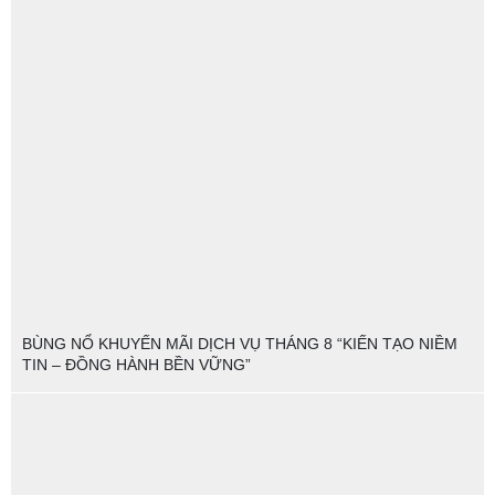
BÙNG NỔ KHUYẾN MÃI DỊCH VỤ THÁNG 8 “KIẾN TẠO NIỀM
TIN – ĐỒNG HÀNH BỀN VỮNG”