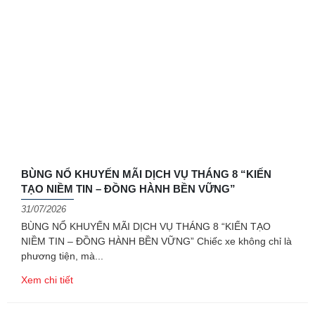
BÙNG NỔ KHUYẾN MÃI DỊCH VỤ THÁNG 8 “KIẾN
TẠO NIỀM TIN – ĐỒNG HÀNH BỀN VỮNG”
31/07/2026
BÙNG NỔ KHUYẾN MÃI DỊCH VỤ THÁNG 8 “KIẾN TẠO
NIỀM TIN – ĐỒNG HÀNH BỀN VỮNG” Chiếc xe không chỉ là
phương tiện, mà
Xem chi tiết