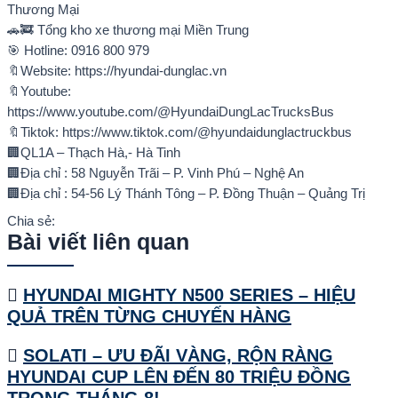
Thương Mại
🚗🚒 Tổng kho xe thương mại Miền Trung
🎯 Hotline: 0916 800 979
🔖Website: https://hyundai-dunglac.vn
🔖Youtube:
https://www.youtube.com/@HyundaiDungLacTrucksBus
🔖Tiktok: https://www.tiktok.com/@hyundaidunglactruckbus
🏢QL1A – Thạch Hà,- Hà Tinh
🏢Địa chỉ : 58 Nguyễn Trãi – P. Vinh Phú – Nghệ An
🏢Địa chỉ : 54-56 Lý Thánh Tông – P. Đồng Thuận – Quảng Trị
Chia sẻ:
Bài viết liên quan
HYUNDAI MIGHTY N500 SERIES – HIỆU
QUẢ TRÊN TỪNG CHUYẾN HÀNG
SOLATI – ƯU ĐÃI VÀNG, RỘN RÀNG
HYUNDAI CUP LÊN ĐẾN 80 TRIỆU ĐỒNG