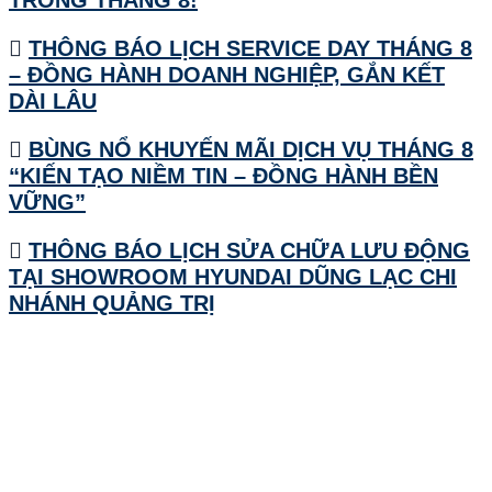
TRONG THÁNG 8!
THÔNG BÁO LỊCH SERVICE DAY THÁNG 8
– ĐỒNG HÀNH DOANH NGHIỆP, GẮN KẾT
DÀI LÂU
BÙNG NỔ KHUYẾN MÃI DỊCH VỤ THÁNG 8
“KIẾN TẠO NIỀM TIN – ĐỒNG HÀNH BỀN
VỮNG”
THÔNG BÁO LỊCH SỬA CHỮA LƯU ĐỘNG
TẠI SHOWROOM HYUNDAI DŨNG LẠC CHI
NHÁNH QUẢNG TRỊ