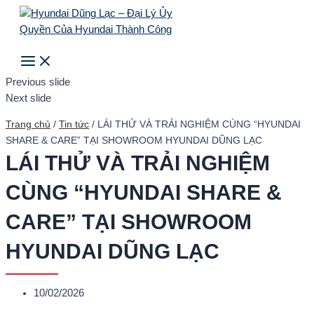
Main
Skip
Menu
to
content
Search
Previous slide
Next slide
Trang chủ
/
Tin tức
/
LÁI THỬ VÀ TRẢI NGHIỆM CÙNG “HYUNDAI
SHARE & CARE” TẠI SHOWROOM HYUNDAI DŨNG LẠC
LÁI THỬ VÀ TRẢI NGHIỆM
CÙNG “HYUNDAI SHARE &
CARE” TẠI SHOWROOM
HYUNDAI DŨNG LẠC
10/02/2026