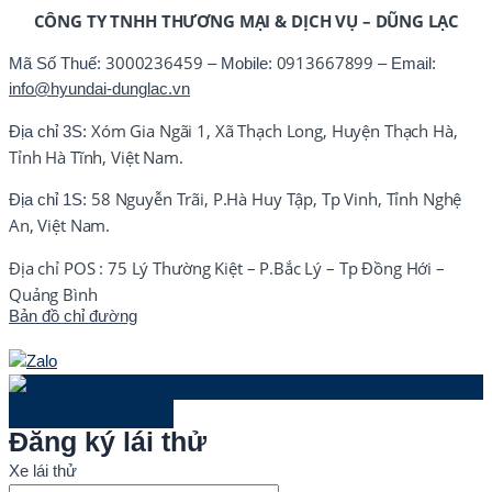
CÔNG TY TNHH THƯƠNG MẠI & DỊCH VỤ – DŨNG LẠC
3000236459
0913667899
Mã Số Thuế:
– Mobile:
– Email:
info@hyundai-dunglac.vn
Xóm Gia Ngãi 1, Xã Thạch Long, Huyện Thạch Hà,
Địa chỉ 3S:
Tỉnh Hà Tĩnh, Việt Nam.
58 Nguyễn Trãi, P.Hà Huy Tập, Tp Vinh, Tỉnh Nghệ
Địa chỉ 1S:
An, Việt Nam.
Địa chỉ POS : 75 Lý Thường Kiệt – P.Bắc Lý – Tp Đồng Hới –
Quảng Bình
Bản đồ chỉ đường
0916800979
Đăng ký lái thử
Xe lái thử