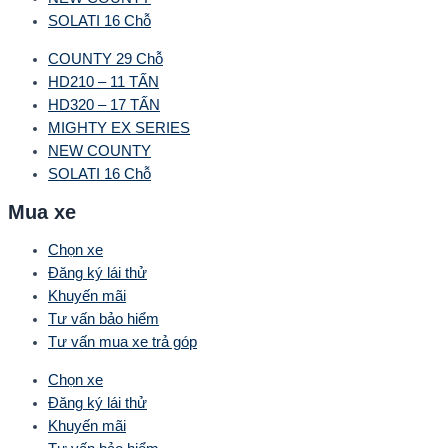
SOLATI 16 Chỗ
COUNTY 29 Chỗ
HD210 – 11 TẤN
HD320 – 17 TẤN
MIGHTY EX SERIES
NEW COUNTY
SOLATI 16 Chỗ
Mua xe
Chọn xe
Đăng ký lái thử
Khuyến mãi
Tư vấn bảo hiểm
Tư vấn mua xe trả góp
Chọn xe
Đăng ký lái thử
Khuyến mãi