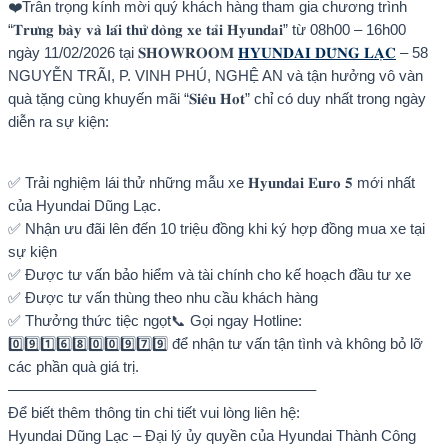
❤️Trân trọng kính mời quý khách hàng tham gia chương trình
“𝐓𝐫𝐮̛𝐧𝐠 𝐛𝐚̀𝐲 𝐯𝐚̀ 𝐥𝐚́𝐢 𝐭𝐡𝐮̛̉ 𝐝𝐨̀𝐧𝐠 𝐱𝐞 𝐭𝐚̉𝐢 𝐇𝐲𝐮𝐧𝐝𝐚𝐢” từ 08h00 – 16h00
ngày 11/02/2026 tại 𝐒𝐇𝐎𝐖𝐑𝐎𝐎𝐌
𝐇𝐘𝐔𝐍𝐃𝐀𝐈 𝐃𝐔̃𝐍𝐆 𝐋𝐀̣𝐂
– 58
NGUYỄN TRÃI, P. VINH PHÚ, NGHỆ AN và tận hưởng vô vàn
quà tặng cùng khuyến mãi “𝐒𝐢𝐞̂𝐮 𝐇𝐨𝐭” chỉ có duy nhất trong ngày
diễn ra sự kiện:
✅ Trải nghiệm lái thử những mẫu xe 𝐇𝐲𝐮𝐧𝐝𝐚𝐢 𝐄𝐮𝐫𝐨 𝟓 mới nhất
của Hyundai Dũng Lạc.
✅ Nhận ưu đãi lên đến 10 triệu đồng khi ký hợp đồng mua xe tại
sự kiện
✅ Được tư vấn bảo hiểm và tài chính cho kế hoạch đầu tư xe
✅ Được tư vấn thùng theo nhu cầu khách hàng
✅ Thưởng thức tiệc ngọt📞 Gọi ngay Hotline:
0️⃣9️⃣1️⃣6️⃣8️⃣0️⃣0️⃣9️⃣7️⃣9️⃣ để nhận tư vấn tận tình và không bỏ lỡ
các phần quà giá trị.
————————————————————–
Để biết thêm thông tin chi tiết vui lòng liên hệ:
Hyundai Dũng Lạc – Đại lý ủy quyền của Hyundai Thành Công