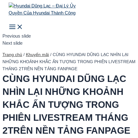
Main
Skip
Menu
to
content
Search
Previous slide
Next slide
Trang chủ
/
Khuyến mãi
/
CÙNG HYUNDAI DŨNG LẠC NHÌN LẠI
NHỮNG KHOẢNH KHẮC ẤN TƯỢNG TRONG PHIÊN LIVESTREAM
THÁNG 2TRÊN NỀN TẢNG FANPAGE
CÙNG HYUNDAI DŨNG LẠC
NHÌN LẠI NHỮNG KHOẢNH
KHẮC ẤN TƯỢNG TRONG
PHIÊN LIVESTREAM THÁNG
2TRÊN NỀN TẢNG FANPAGE