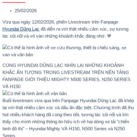
25/02/2026
Vừa qua ngày 12/02/2026, phiên Livestream trên Fanpage
Hyundai Dũng Lạc
đã diễn ra với thật nhiều cảm xúc, sự tương
tác sôi nổi và vô vàn những khoảnh khắc đáng nhớ. 💙
CÙNG HYUNDAI DŨNG LẠC NHÌN LẠI NHỮNG KHOẢNH
KHẮC ẤN TƯỢNG TRONG LIVESTREAM TRÊN NỀN TẢNG
FANPAGE GIỚI THIỆU MIGHTY N500 SERIES, N250 SERIES
VÀ H150
Buổi livestream vừa qua trên Fanpage Hyundai Dũng Lạc đã khép
lại với thật nhiều cảm xúc và dấu ấn đặc biệt. Chương trình đã thu
hút nhiều khách hàng đã cùng theo dõi, tương tác sôi nổi và tìm
thấy cho mình những thông tin hữu ích về hai dòng xe tải “chiến
binh đô thị” – Hyundai Mighty VÀ H150, N500 Series và N250
Series.