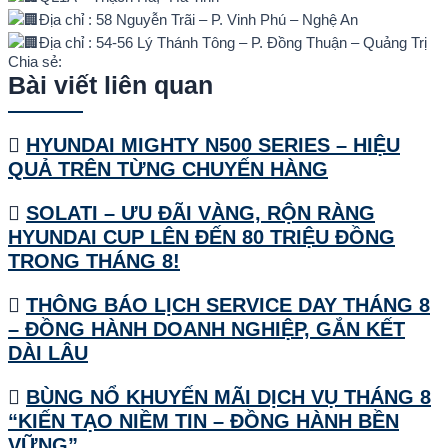
Địa chỉ : 58 Nguyễn Trãi – P. Vinh Phú – Nghệ An
Địa chỉ : 54-56 Lý Thánh Tông – P. Đồng Thuận – Quảng Trị
Chia sẻ:
Bài viết liên quan
HYUNDAI MIGHTY N500 SERIES – HIỆU
QUẢ TRÊN TỪNG CHUYẾN HÀNG
SOLATI – ƯU ĐÃI VÀNG, RỘN RÀNG
HYUNDAI CUP LÊN ĐẾN 80 TRIỆU ĐỒNG
TRONG THÁNG 8!
THÔNG BÁO LỊCH SERVICE DAY THÁNG 8
– ĐỒNG HÀNH DOANH NGHIỆP, GẮN KẾT
DÀI LÂU
BÙNG NỔ KHUYẾN MÃI DỊCH VỤ THÁNG 8
“KIẾN TẠO NIỀM TIN – ĐỒNG HÀNH BỀN
VỮNG”