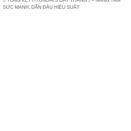
TỔNG KẾT HYUNDAI’S DAY THÁNG 7 – NÂNG TẦM
SỨC MẠNH, DẪN ĐẦU HIỆU SUẤT