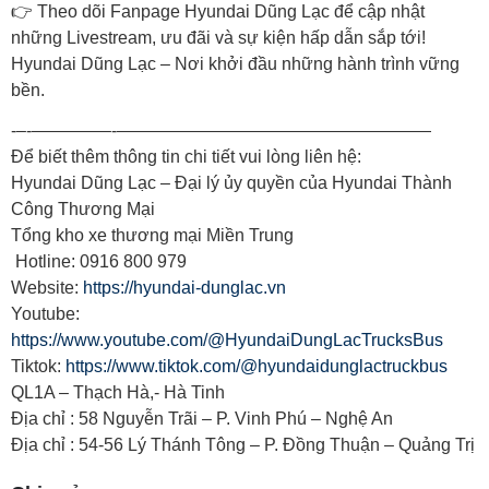
👉 Theo dõi Fanpage Hyundai Dũng Lạc để cập nhật
những Livestream, ưu đãi và sự kiện hấp dẫn sắp tới!
Hyundai Dũng Lạc – Nơi khởi đầu những hành trình vững
bền.
‐–‐————–‐——————————————————
Để biết thêm thông tin chi tiết vui lòng liên hệ:
Hyundai Dũng Lạc – Đại lý ủy quyền của Hyundai Thành
Công Thương Mại
Tổng kho xe thương mại Miền Trung
Hotline: 0916 800 979
Website:
https://hyundai-dunglac.vn
Youtube:
https://www.youtube.com/@HyundaiDungLacTrucksBus
Tiktok:
https://www.tiktok.com/@hyundaidunglactruckbus
QL1A – Thạch Hà,- Hà Tinh
Địa chỉ : 58 Nguyễn Trãi – P. Vinh Phú – Nghệ An
Địa chỉ : 54-56 Lý Thánh Tông – P. Đồng Thuận – Quảng Trị