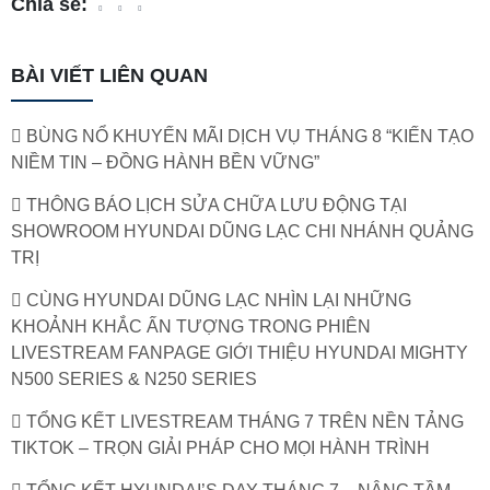
Chia sẻ:
BÀI VIẾT LIÊN QUAN
BÙNG NỔ KHUYẾN MÃI DỊCH VỤ THÁNG 8 “KIẾN TẠO
NIỀM TIN – ĐỒNG HÀNH BỀN VỮNG”
THÔNG BÁO LỊCH SỬA CHỮA LƯU ĐỘNG TẠI
SHOWROOM HYUNDAI DŨNG LẠC CHI NHÁNH QUẢNG
TRỊ
CÙNG HYUNDAI DŨNG LẠC NHÌN LẠI NHỮNG
KHOẢNH KHẮC ẤN TƯỢNG TRONG PHIÊN
LIVESTREAM FANPAGE GIỚI THIỆU HYUNDAI MIGHTY
N500 SERIES & N250 SERIES
TỔNG KẾT LIVESTREAM THÁNG 7 TRÊN NỀN TẢNG
TIKTOK – TRỌN GIẢI PHÁP CHO MỌI HÀNH TRÌNH