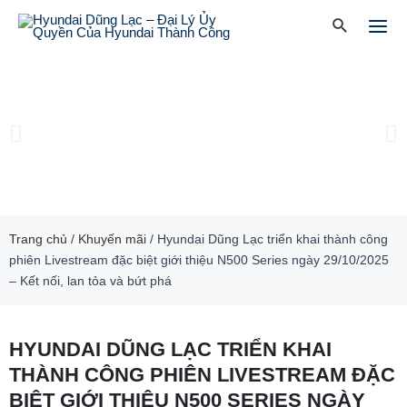
Skip
Mai
Search
to
Men
content
Previous
Ne
slide
sl
Trang chủ
/
Khuyến mãi
/
Hyundai Dũng Lạc triển khai thành công
phiên Livestream đặc biệt giới thiệu N500 Series ngày 29/10/2025
– Kết nối, lan tỏa và bứt phá
HYUNDAI DŨNG LẠC TRIỂN KHAI
THÀNH CÔNG PHIÊN LIVESTREAM ĐẶC
BIỆT GIỚI THIỆU N500 SERIES NGÀY