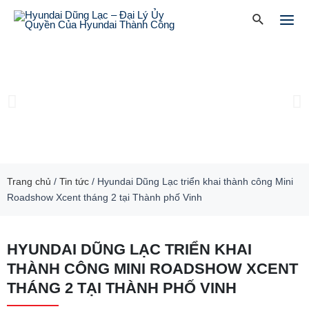
Skip
Mai
Search
to
Men
content
Previous
Ne
slide
sl
Trang chủ
/
Tin tức
/
Hyundai Dũng Lạc triển khai thành công Mini
Roadshow Xcent tháng 2 tại Thành phố Vinh
HYUNDAI DŨNG LẠC TRIỂN KHAI
THÀNH CÔNG MINI ROADSHOW XCENT
THÁNG 2 TẠI THÀNH PHỐ VINH