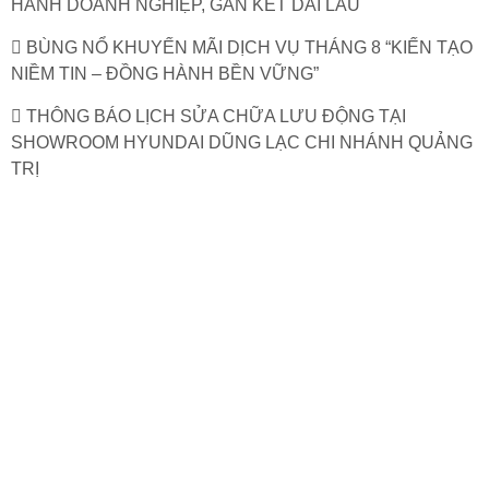
HÀNH DOANH NGHIỆP, GẮN KẾT DÀI LÂU
BÙNG NỔ KHUYẾN MÃI DỊCH VỤ THÁNG 8 “KIẾN TẠO
NIỀM TIN – ĐỒNG HÀNH BỀN VỮNG”
THÔNG BÁO LỊCH SỬA CHỮA LƯU ĐỘNG TẠI
SHOWROOM HYUNDAI DŨNG LẠC CHI NHÁNH QUẢNG
TRỊ