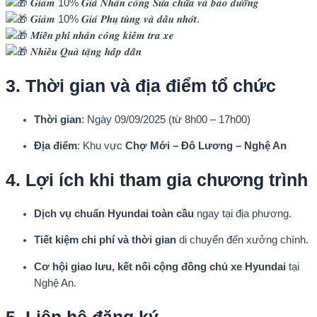
𝑮𝒊𝒂̉𝒎 10% 𝑮𝒊𝒂́ 𝑵𝒉𝒂̂𝒏 𝒄𝒐̂𝒏𝒈 𝑺𝒖̛̉𝒂 𝒄𝒉𝒖̛̃𝒂 𝒗𝒂̀ 𝒃𝒂̉𝒐 𝒅𝒖̛𝒐̛̃𝒏𝒈
𝑮𝒊𝒂̉𝒎 10% 𝑮𝒊𝒂́ 𝑷𝒉𝒖̣ 𝒕𝒖̀𝒏𝒈 𝒗𝒂̀ 𝒅𝒂̂̀𝒖 𝒏𝒉𝒐̛́𝒕.
𝑴𝒊𝒆̂̃𝒏 𝒑𝒉𝒊́ 𝒏𝒉𝒂̂𝒏 𝒄𝒐̂𝒏𝒈 𝒌𝒊𝒆̂̉𝒎 𝒕𝒓𝒂 𝒙𝒆
𝑵𝒉𝒊𝒆̂̀𝒖 𝑸𝒖𝒂̀ 𝒕𝒂̣̆𝒏𝒈 𝒉𝒂̂́𝒑 𝒅𝒂̂̃𝒏
3. Thời gian và địa điểm tổ chức
Thời gian
: Ngày 09/09/2025 (từ 8h00 – 17h00)
Địa điểm
: Khu vực
Chợ Mới – Đô Lương – Nghệ An
4. Lợi ích khi tham gia chương trình
Dịch vụ chuẩn Hyundai toàn cầu
ngay tại địa phương.
Tiết kiệm chi phí và thời gian
di chuyển đến xưởng chính.
Cơ hội giao lưu, kết nối cộng đồng chủ xe Hyundai
tại
Nghệ An.
5. Liên hệ đăng ký