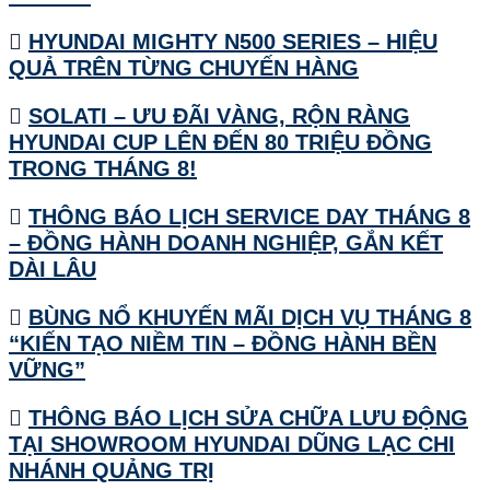
HYUNDAI MIGHTY N500 SERIES – HIỆU
QUẢ TRÊN TỪNG CHUYẾN HÀNG
SOLATI – ƯU ĐÃI VÀNG, RỘN RÀNG
HYUNDAI CUP LÊN ĐẾN 80 TRIỆU ĐỒNG
TRONG THÁNG 8!
THÔNG BÁO LỊCH SERVICE DAY THÁNG 8
– ĐỒNG HÀNH DOANH NGHIỆP, GẮN KẾT
DÀI LÂU
BÙNG NỔ KHUYẾN MÃI DỊCH VỤ THÁNG 8
“KIẾN TẠO NIỀM TIN – ĐỒNG HÀNH BỀN
VỮNG”
THÔNG BÁO LỊCH SỬA CHỮA LƯU ĐỘNG
TẠI SHOWROOM HYUNDAI DŨNG LẠC CHI
NHÁNH QUẢNG TRỊ