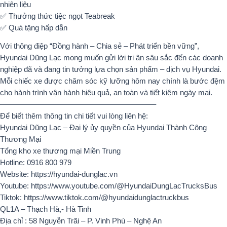
nhiên liệu
✅ Thưởng thức tiệc ngọt Teabreak
✅ Quà tặng hấp dẫn
Với thông điệp “Đồng hành – Chia sẻ – Phát triển bền vững”,
Hyundai Dũng Lạc mong muốn gửi lời tri ân sâu sắc đến các doanh
nghiệp đã và đang tin tưởng lựa chọn sản phẩm – dịch vụ Hyundai.
Mỗi chiếc xe được chăm sóc kỹ lưỡng hôm nay chính là bước đệm
cho hành trình vận hành hiệu quả, an toàn và tiết kiệm ngày mai.
————————————————————–
Để biết thêm thông tin chi tiết vui lòng liên hệ:
Hyundai Dũng Lạc – Đại lý ủy quyền của Hyundai Thành Công
Thương Mại
Tổng kho xe thương mại Miền Trung
Hotline: 0916 800 979
Website: https://hyundai-dunglac.vn
Youtube: https://www.youtube.com/@HyundaiDungLacTrucksBus
Tiktok: https://www.tiktok.com/@hyundaidunglactruckbus
QL1A – Thạch Hà,- Hà Tinh
Địa chỉ : 58 Nguyễn Trãi – P. Vinh Phú – Nghệ An