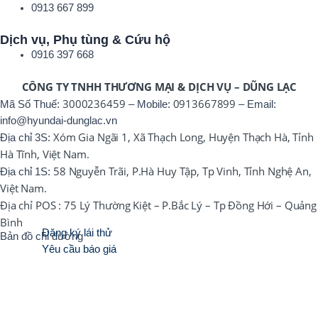
0913 667 899
Dịch vụ, Phụ tùng & Cứu hộ
0916 397 668
CÔNG TY TNHH THƯƠNG MẠI & DỊCH VỤ – DŨNG LẠC
3000236459
0913667899
Mã Số Thuế:
– Mobile:
– Email:
info@hyundai-dunglac.vn
Xóm Gia Ngãi 1, Xã Thạch Long, Huyện Thạch Hà, Tỉnh
Địa chỉ 3S:
Hà Tĩnh, Việt Nam.
58 Nguyễn Trãi, P.Hà Huy Tập, Tp Vinh, Tỉnh Nghệ An,
Địa chỉ 1S:
Việt Nam.
Địa chỉ POS : 75 Lý Thường Kiệt – P.Bắc Lý – Tp Đồng Hới – Quảng
Bình
Đăng ký lái thử
Bản đồ chỉ đường
Yêu cầu báo giá
0916800979