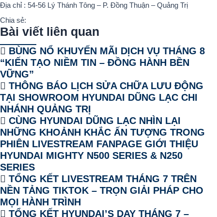
Địa chỉ : 54-56 Lý Thánh Tông – P. Đồng Thuận – Quảng Trị
Chia sẻ:
Bài viết liên quan
BÙNG NỔ KHUYẾN MÃI DỊCH VỤ THÁNG 8
“KIẾN TẠO NIỀM TIN – ĐỒNG HÀNH BỀN
VỮNG”
THÔNG BÁO LỊCH SỬA CHỮA LƯU ĐỘNG
TẠI SHOWROOM HYUNDAI DŨNG LẠC CHI
NHÁNH QUẢNG TRỊ
CÙNG HYUNDAI DŨNG LẠC NHÌN LẠI
NHỮNG KHOẢNH KHẮC ẤN TƯỢNG TRONG
PHIÊN LIVESTREAM FANPAGE GIỚI THIỆU
HYUNDAI MIGHTY N500 SERIES & N250
SERIES
TỔNG KẾT LIVESTREAM THÁNG 7 TRÊN
NỀN TẢNG TIKTOK – TRỌN GIẢI PHÁP CHO
MỌI HÀNH TRÌNH
TỔNG KẾT HYUNDAI’S DAY THÁNG 7 –