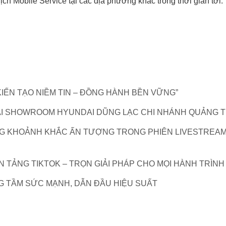
h Mobile Service tại các địa phương khác trong thời gian tới.
KIẾN TẠO NIỀM TIN – ĐỒNG HÀNH BỀN VỮNG”
ẠI SHOWROOM HYUNDAI DŨNG LẠC CHI NHÁNH QUẢNG T
G KHOẢNH KHẮC ẤN TƯỢNG TRONG PHIÊN LIVESTREAM 
 TẢNG TIKTOK – TRỌN GIẢI PHÁP CHO MỌI HÀNH TRÌNH
G TẦM SỨC MẠNH, DẪN ĐẦU HIỆU SUẤT