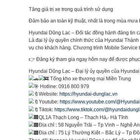
Tăng giá trị xe trong quá trình sử dụng
Đảm bảo an toàn kỹ thuật, nhất là trong mùa mưa
Hyundai Dũng Lạc – Đối tác đồng hành đáng tin c
Là đại lý ủy quyền chính thức của Hyundai Thành
vụ cho khách hàng. Chương trình Mobile Service 
👉 Đăng ký tham gia ngay hôm nay để được phục 
Hyundai Dũng Lạc – Đại lý ủy quyền của Hyund
Tổng kho xe thương mại Miền Trung
Hotline: 0916 800 979
Website:
https://hyundai-dunglac.vn
Youtube:
https://www.youtube.com/@Hyunda
Tiktok:
https://www.tiktok.com/@hyundaidungl
QL1A Thạch Long – Thạch Hà,- Hà Tĩnh
Địa chỉ : 58 Nguyễn Trãi – Tp Vinh – Nghệ An
Địa chỉ : 75 Lý Thường Kiệt – Bắc Lý – Tp Đ