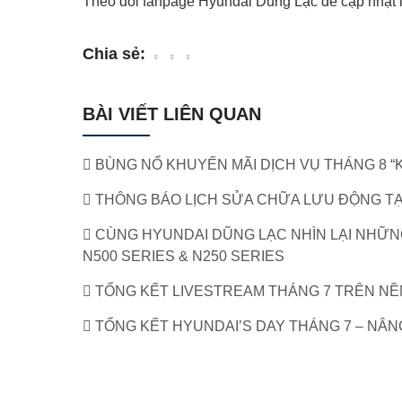
Theo dõi fanpage Hyundai Dũng Lạc để cập nhật lịc
Chia sẻ:
BÀI VIẾT LIÊN QUAN
BÙNG NỔ KHUYẾN MÃI DỊCH VỤ THÁNG 8 “
THÔNG BÁO LỊCH SỬA CHỮA LƯU ĐỘNG T
CÙNG HYUNDAI DŨNG LẠC NHÌN LẠI NHỮN
N500 SERIES & N250 SERIES
TỔNG KẾT LIVESTREAM THÁNG 7 TRÊN NỀN
TỔNG KẾT HYUNDAI’S DAY THÁNG 7 – NÂN