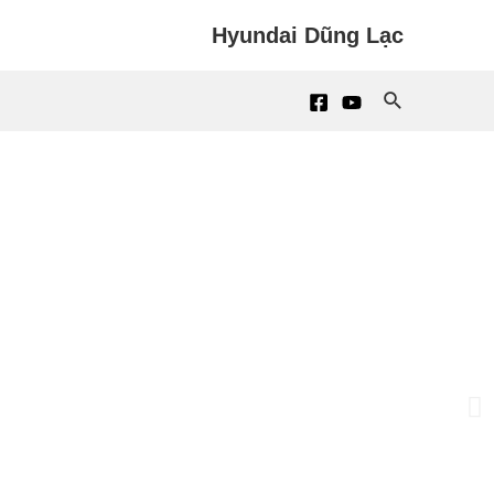
Hyundai Dũng Lạc
Search
Ne
sl