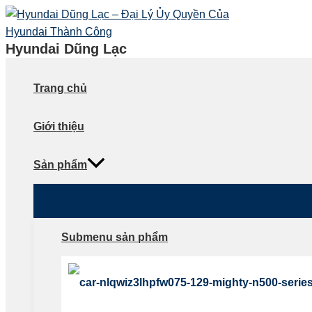
Skip
to
content
Hyundai Dũng Lạc
Trang chủ
Giới thiệu
Sản phẩm
Submenu sản phẩm