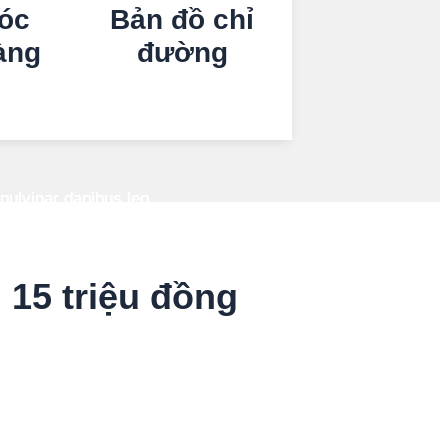
óc
Bản đồ chỉ
àng
đường
 pulvinar dapibus leo.
 pulvinar dapibus leo.
 pulvinar dapibus leo.
 pulvinar dapibus leo.
Next
slide
 15 triệu đồng