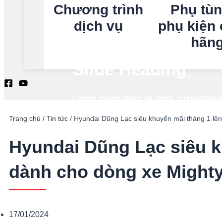
Chương trình
Phụ tùn
dịch vụ
phụ kiện 
hãn
Slide Heading
Slide Heading
Slide Heading
Slide Heading
Search
Lorem ipsum dolor sit amet, consectetur a
Lorem ipsum dolor sit amet, consectetur a
Lorem ipsum dolor sit amet, consectetur a
Lorem ipsum dolor sit amet, consectetur a
Previous
slide
Trang chủ
/
Tin tức
/
Hyundai Dũng Lạc siêu khuyến mãi tháng 1 lên
Click Here
Click Here
Click Here
Click Here
Hyundai Dũng Lạc siêu k
dành cho dòng xe Mighty
17/01/2024