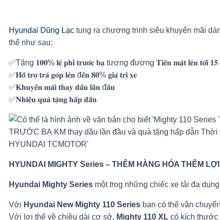
Hyundai Dũng Lạc
tung ra chương trinh siêu khuyến mãi dàn
thể như sau:
✅Tặng 𝟏𝟎𝟎% 𝐥𝐞̣̂ 𝐩𝐡𝐢́ 𝐭𝐫𝐮̛𝐨̛́𝐜 𝐛𝐚̣ tương đương 𝐓𝐢𝐞̂̀𝐧 𝐦𝐚̣̆𝐭 𝐥𝐞̂𝐧 𝐭𝐨̛́𝐢 𝟏𝟓 𝐓
✅𝐇𝐨̂̃ 𝐭𝐫𝐨̛̣ 𝐭𝐫𝐚̉ 𝐠𝐨́𝐩 𝐥𝐞̂𝐧 đ𝐞̂́𝐧 𝟖𝟎% 𝐠𝐢𝐚́ 𝐭𝐫𝐢̣ 𝐱𝐞
✅𝐊𝐡𝐮𝐲𝐞̂́𝐧 𝐦𝐚̃𝐢 𝐭𝐡𝐚𝐲 𝐝𝐚̂̀𝐮 𝐥𝐚̂̀𝐧 đ𝐚̂̀𝐮
✅𝐍𝐡𝐢𝐞̂̀𝐮 𝐪𝐮𝐚̀ 𝐭𝐚̣̆𝐧𝐠 𝐡𝐚̂́𝐩 𝐝𝐚̂̃𝐧
HYUNDAI MIGHTY Series – THÊM HÀNG HÓA THÊM LỢ
Hyundai Mighty Series
một trog những chiếc xe tải đa dụng
Với
Hyundai New Mighty 110 Series
bạn có thể vận chuyển
Với lợi thế về chiều dài cơ sở,
Mighty 110 XL
có kích thước 