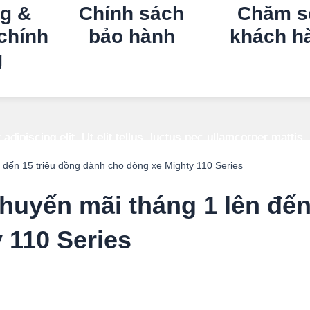
g &
Chính sách
Chăm s
chính
bảo hành
khách h
g
dipiscing elit. Ut elit tellus, luctus nec ullamcorper mattis,
dipiscing elit. Ut elit tellus, luctus nec ullamcorper mattis,
dipiscing elit. Ut elit tellus, luctus nec ullamcorper mattis,
dipiscing elit. Ut elit tellus, luctus nec ullamcorper mattis,
 đến 15 triệu đồng dành cho dòng xe Mighty 110 Series
huyến mãi tháng 1 lên đến
 110 Series