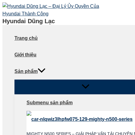
Menu
Menu
Menu
Skip
Toggle
Toggle
Toggle
to
content
Hyundai Dũng Lạc
Trang chủ
Giới thiệu
Sản phẩm
Submenu sản phẩm
MIGHTY N500 SERIES – GIẢI PHÁP VẬN TẢI CHUYÊN