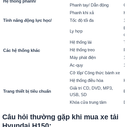
Hệ thống phanh/
Phanh tay/ Dẫn động
C
Phanh khi xả
K
Tính năng động lực học/
Tốc độ tối đa
1
Đ
Ly hợp
c
Hệ thống lái
T
Hệ thống treo
P
Các hệ thống khác
Máy phát điện
1
Ac-quy
1
Cỡ lốp/ Công thức bánh xe
Hệ thống điều hòa
K
Giải trí CD, DVD, MP3,
Trang thiết bị tiêu chuẩn
Đ
USB, SD
Khóa cửa trung tâm
D
Câu hỏi thường gặp khi mua xe tải
Hyundai H150: