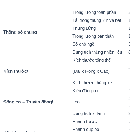
Trọng lượng toàn phần
3
Tải trọng thùng kín và bạt
1
Thùng Lửng
1
Thông số chung
Trọng lượng bản thân
1
Số chỗ ngồi
3
Dung tích thùng nhiên liệu
80
Kích thước tổng thể
5
(Dài x Rộng x Cao)
Kích thước/
Kích thước thùng xe
3
Kiểu động cơ
D
4
Động cơ – Truyền động/
Loại
ti
Dung tích xi lanh
2
Phanh trước
p
Phanh cúp bô
K