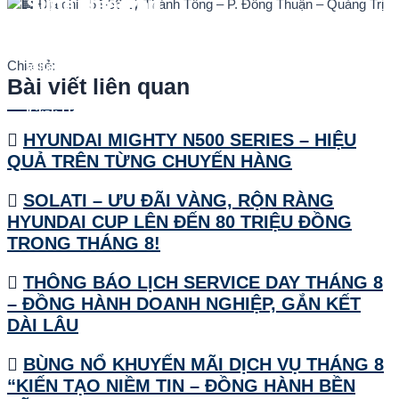
Slide Heading
Slide Heading
Slide Heading
Slide Heading
Địa chỉ : 54-56 Lý Thánh Tông – P. Đồng Thuận – Quảng Trị
Lorem ipsum dolor sit amet, consectetur adipiscing elit. Ut elit
Lorem ipsum dolor sit amet, consectetur adipiscing elit. Ut elit
Lorem ipsum dolor sit amet, consectetur adipiscing elit. Ut elit
Lorem ipsum dolor sit amet, consectetur adipiscing elit. Ut elit
Chia sẻ:
tellus, luctus nec ullamcorper mattis, pulvinar dapibus leo.
tellus, luctus nec ullamcorper mattis, pulvinar dapibus leo.
tellus, luctus nec ullamcorper mattis, pulvinar dapibus leo.
tellus, luctus nec ullamcorper mattis, pulvinar dapibus leo.
Bài viết liên quan
Click Here
Click Here
Click Here
Click Here
HYUNDAI MIGHTY N500 SERIES – HIỆU
QUẢ TRÊN TỪNG CHUYẾN HÀNG
SOLATI – ƯU ĐÃI VÀNG, RỘN RÀNG
HYUNDAI CUP LÊN ĐẾN 80 TRIỆU ĐỒNG
TRONG THÁNG 8!
THÔNG BÁO LỊCH SERVICE DAY THÁNG 8
– ĐỒNG HÀNH DOANH NGHIỆP, GẮN KẾT
DÀI LÂU
BÙNG NỔ KHUYẾN MÃI DỊCH VỤ THÁNG 8
“KIẾN TẠO NIỀM TIN – ĐỒNG HÀNH BỀN