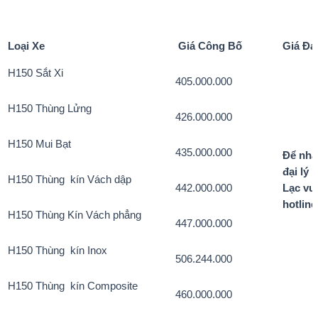
Loại Xe
Giá Công Bố
Giá Đạ
H150 Sắt Xi
405.000.000
H150 Thùng Lửng
426.000.000
H150 Mui Bạt
435.000.000
Để nhận
đại lý
H150 Thùng kín Vách dập
442.000.000
Lạc vui
hotline
H150 Thùng Kín Vách phẳng
447.000.000
H150 Thùng kín Inox
506.244.000
H150 Thùng kín Composite
460.000.000