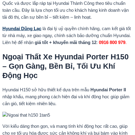
Quốc và được lắp ráp tại Hyundai Thành Công theo tiêu chuẩn
toàn cầu. Đây là lựa chọn tối ưu cho khách hàng kinh doanh vận
tải đô thị, cần sự bền bỉ – tiết kiệm – linh hoạt.
Hyundai Dũng Lạc
là đại lý uỷ quyền chính hãng, cam kết giá tốt
từ nhà máy, xe giao ngay, chính sách bảo dưỡng chuẩn Hyundai.
Liên hệ để nhận
giá tốt + khuyến mãi tháng 12
:
0916 800 979
.
Ngoại Thất Xe Hyundai Porter H150
– Gọn Gàng, Bền Bỉ, Tối Ưu Khí
Động Học
Hyundai H150 sở hữu thiết kế dựa trên mẫu
Hyundai Porter II
nhập khẩu, mang phong cách hiện đại và khí động học giúp giảm
cản gió, tiết kiệm nhiên liệu.
Với kiểu dáng thon gọn, và mang tính khí động học rất cao, giúp
cho xe tối ưu hóa được sức cản không khí và bụi bám vào kính